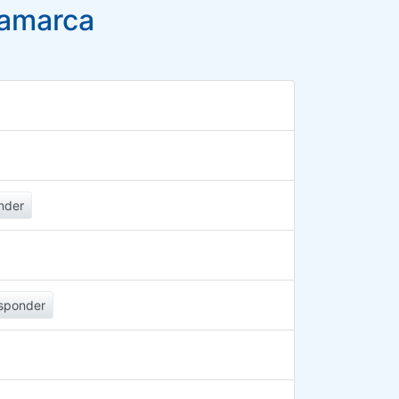
namarca
nder
sponder