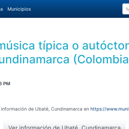
da
Municipios
 música típica o autócto
undinamarca (Colombia
6 PM
ás información de Ubaté, Cundinamarca en
https://www.muni
Ver información de Ubaté, Cundinamarca