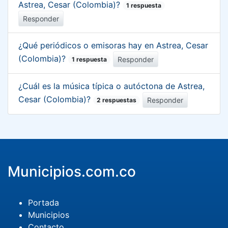
Astrea, Cesar (Colombia)?
1 respuesta
Responder
¿Qué periódicos o emisoras hay en Astrea, Cesar
(Colombia)?
Responder
1 respuesta
¿Cuál es la música típica o autóctona de Astrea,
Cesar (Colombia)?
Responder
2 respuestas
Municipios.com.co
Portada
Municipios
Contacto