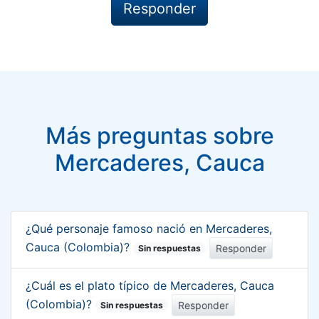
Más preguntas sobre
Mercaderes, Cauca
¿Qué personaje famoso nació en Mercaderes,
Cauca (Colombia)?
Responder
Sin respuestas
¿Cuál es el plato típico de Mercaderes, Cauca
(Colombia)?
Responder
Sin respuestas