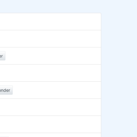
er
onder