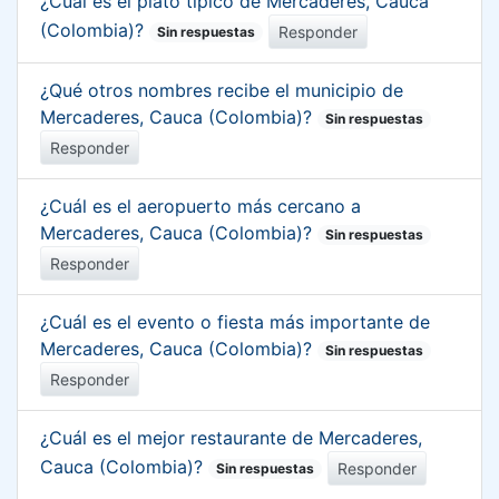
¿Cuál es el plato típico de Mercaderes, Cauca
(Colombia)?
Responder
Sin respuestas
¿Qué otros nombres recibe el municipio de
Mercaderes, Cauca (Colombia)?
Sin respuestas
Responder
¿Cuál es el aeropuerto más cercano a
Mercaderes, Cauca (Colombia)?
Sin respuestas
Responder
¿Cuál es el evento o fiesta más importante de
Mercaderes, Cauca (Colombia)?
Sin respuestas
Responder
¿Cuál es el mejor restaurante de Mercaderes,
Cauca (Colombia)?
Responder
Sin respuestas