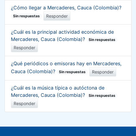
¿Cómo llegar a Mercaderes, Cauca (Colombia)?
Responder
Sin respuestas
¿Cuál es la principal actividad económica de
Mercaderes, Cauca (Colombia)?
Sin respuestas
Responder
¿Qué periódicos o emisoras hay en Mercaderes,
Cauca (Colombia)?
Responder
Sin respuestas
¿Cuál es la música típica o autóctona de
Mercaderes, Cauca (Colombia)?
Sin respuestas
Responder