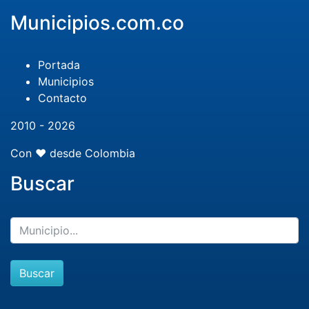
Municipios.com.co
Portada
Municipios
Contacto
2010 - 2026
Con ❤️ desde Colombia
Buscar
Buscar