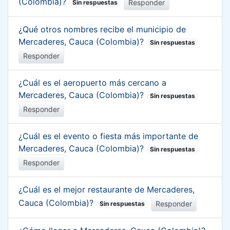
(Colombia)?
Responder
Sin respuestas
¿Qué otros nombres recibe el municipio de
Mercaderes, Cauca (Colombia)?
Sin respuestas
Responder
¿Cuál es el aeropuerto más cercano a
Mercaderes, Cauca (Colombia)?
Sin respuestas
Responder
¿Cuál es el evento o fiesta más importante de
Mercaderes, Cauca (Colombia)?
Sin respuestas
Responder
¿Cuál es el mejor restaurante de Mercaderes,
Cauca (Colombia)?
Responder
Sin respuestas