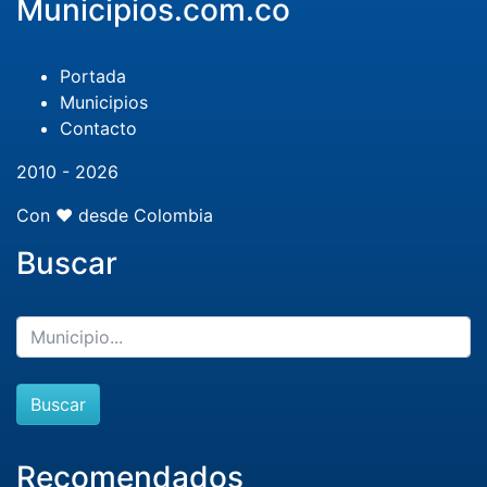
Municipios.com.co
Portada
Municipios
Contacto
2010 - 2026
Con ❤️ desde Colombia
Buscar
Buscar
Recomendados