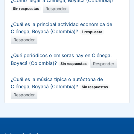
¿Cómo llegar a Ciénega, Boyacá (Colombia)?
Responder
Sin respuestas
¿Cuál es la principal actividad económica de
Ciénega, Boyacá (Colombia)?
1 respuesta
Responder
¿Qué periódicos o emisoras hay en Ciénega,
Boyacá (Colombia)?
Responder
Sin respuestas
¿Cuál es la música típica o autóctona de
Ciénega, Boyacá (Colombia)?
Sin respuestas
Responder