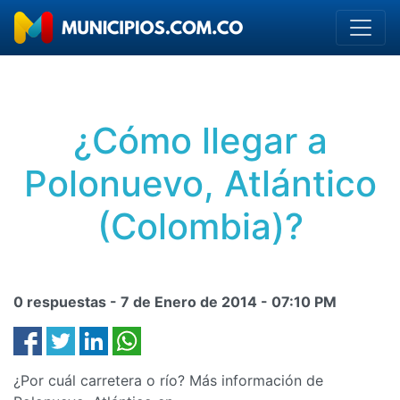
¿Cómo llegar a
Polonuevo, Atlántico
(Colombia)?
0 respuestas -
7 de Enero de 2014
-
07:10 PM
¿Por cuál carretera o río? Más información de