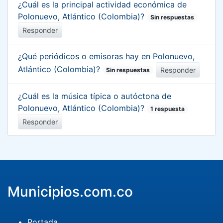
¿Cuál es la principal actividad económica de
Polonuevo, Atlántico (Colombia)?
Sin respuestas
Responder
¿Qué periódicos o emisoras hay en Polonuevo,
Atlántico (Colombia)?
Responder
Sin respuestas
¿Cuál es la música típica o autóctona de
Polonuevo, Atlántico (Colombia)?
1 respuesta
Responder
Municipios.com.co
Portada