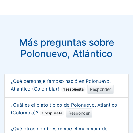
Más preguntas sobre
Polonuevo, Atlántico
¿Qué personaje famoso nació en Polonuevo,
Atlántico (Colombia)?
Responder
1 respuesta
¿Cuál es el plato típico de Polonuevo, Atlántico
(Colombia)?
Responder
1 respuesta
¿Qué otros nombres recibe el municipio de