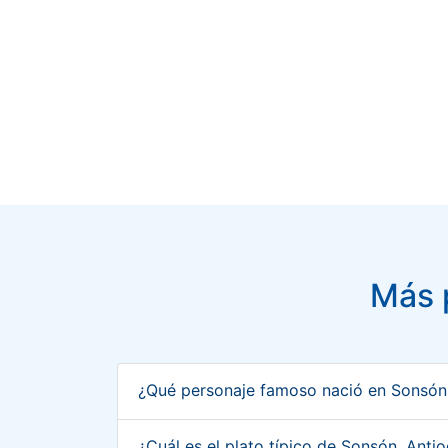
Más 
¿Qué personaje famoso nació en Sonsón
¿Cuál es el plato típico de Sonsón, Ant