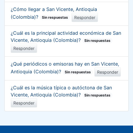
¿Cómo llegar a San Vicente, Antioquia
(Colombia)?
Responder
Sin respuestas
¿Cuál es la principal actividad económica de San
Vicente, Antioquia (Colombia)?
Sin respuestas
Responder
¿Qué periódicos o emisoras hay en San Vicente,
Antioquia (Colombia)?
Responder
Sin respuestas
¿Cuál es la música típica o autóctona de San
Vicente, Antioquia (Colombia)?
Sin respuestas
Responder