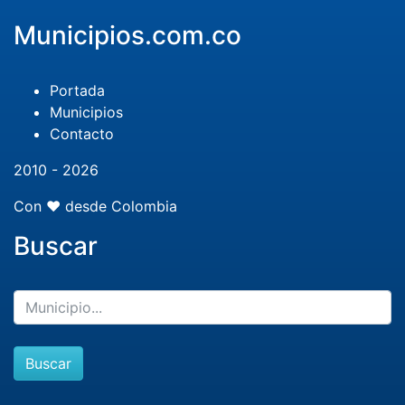
Municipios.com.co
Portada
Municipios
Contacto
2010 - 2026
Con ❤️ desde Colombia
Buscar
Buscar