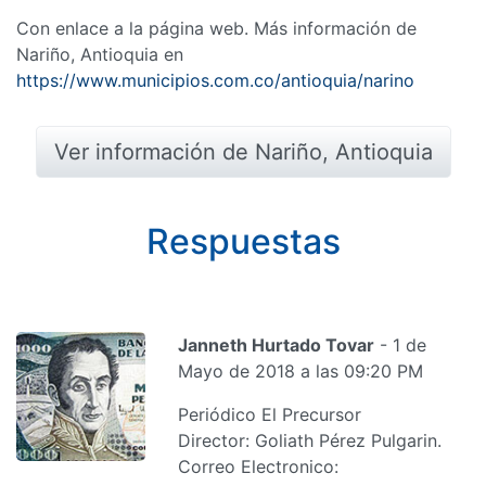
Con enlace a la página web. Más información de
Nariño, Antioquia en
https://www.municipios.com.co/antioquia/narino
Ver información de Nariño, Antioquia
Respuestas
Janneth Hurtado Tovar
- 1 de
Mayo de 2018 a las 09:20 PM
Periódico El Precursor
Director: Goliath Pérez Pulgarin.
Correo Electronico: