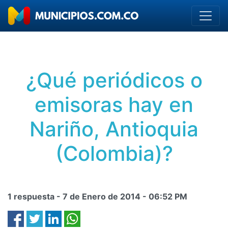
¿Qué periódicos o
emisoras hay en
Nariño, Antioquia
(Colombia)?
1 respuesta -
7 de Enero de 2014
-
06:52 PM