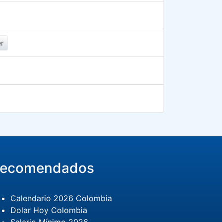
r
ecomendados
Calendario 2026 Colombia
Dolar Hoy Colombia