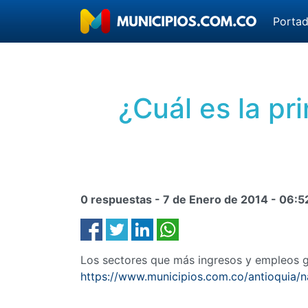
Porta
¿Cuál es la pr
0 respuestas -
7 de Enero de 2014
-
06:5
Los sectores que más ingresos y empleos g
https://www.municipios.com.co/antioquia/n