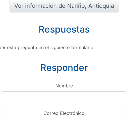
Ver información de Nariño, Antioquia
Respuestas
r esta pregunta en el siguiente formulario.
Responder
Nombre
Correo Electrónico