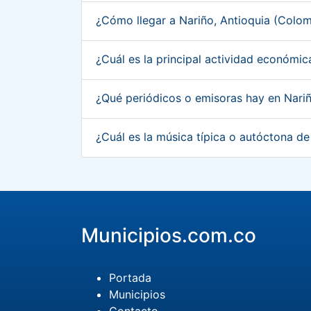
¿Cómo llegar a Nariño, Antioquia (Colo
¿Cuál es la principal actividad económi
¿Qué periódicos o emisoras hay en Nari
¿Cuál es la música típica o autóctona d
Municipios.com.co
Portada
Municipios