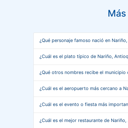
Más 
¿Qué personaje famoso nació en Nariño,
¿Cuál es el plato típico de Nariño, Anti
¿Qué otros nombres recibe el municipio
¿Cuál es el aeropuerto más cercano a N
¿Cuál es el evento o fiesta más importa
¿Cuál es el mejor restaurante de Nariño