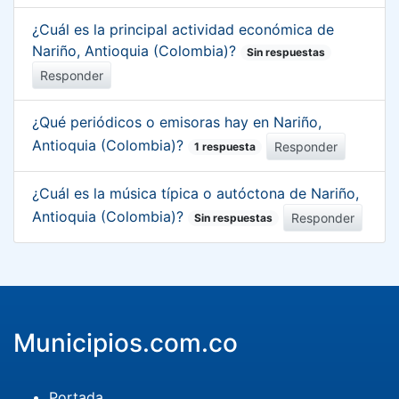
¿Cuál es la principal actividad económica de
Nariño, Antioquia (Colombia)?
Sin respuestas
Responder
¿Qué periódicos o emisoras hay en Nariño,
Antioquia (Colombia)?
Responder
1 respuesta
¿Cuál es la música típica o autóctona de Nariño,
Antioquia (Colombia)?
Responder
Sin respuestas
Municipios.com.co
Portada