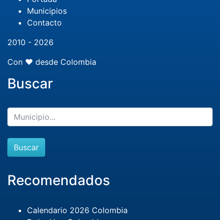
Municipios
Contacto
2010 - 2026
Con ❤️ desde Colombia
Buscar
Buscar
Recomendados
Calendario 2026 Colombia