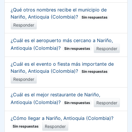
¿Qué otros nombres recibe el municipio de
Nariño, Antioquia (Colombia)?
Sin respuestas
Responder
¿Cuál es el aeropuerto más cercano a Nariño,
Antioquia (Colombia)?
Responder
Sin respuestas
¿Cuál es el evento o fiesta más importante de
Nariño, Antioquia (Colombia)?
Sin respuestas
Responder
¿Cuál es el mejor restaurante de Nariño,
Antioquia (Colombia)?
Responder
Sin respuestas
¿Cómo llegar a Nariño, Antioquia (Colombia)?
Responder
Sin respuestas