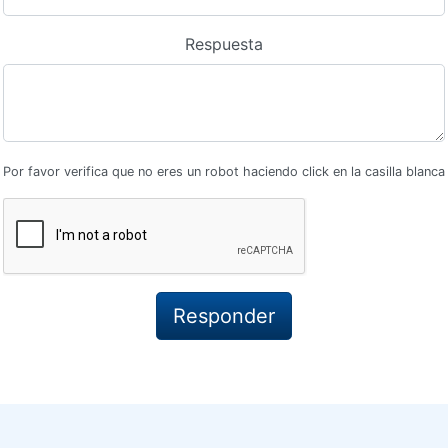
Respuesta
Por favor verifica que no eres un robot haciendo click en la casilla blanca