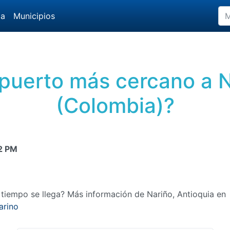
da
Municipios
opuerto más cercano a N
(Colombia)?
2 PM
 tiempo se llega? Más información de Nariño, Antioquia en
arino