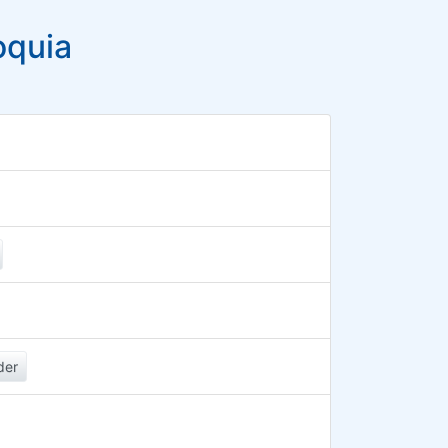
oquia
der