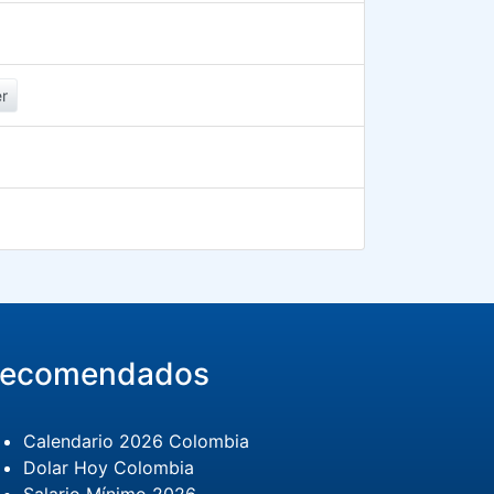
r
ecomendados
Calendario 2026 Colombia
Dolar Hoy Colombia