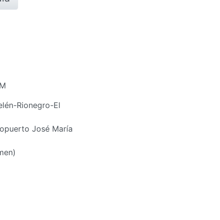
PM
elén-Rionegro-El
ropuerto José María
men)