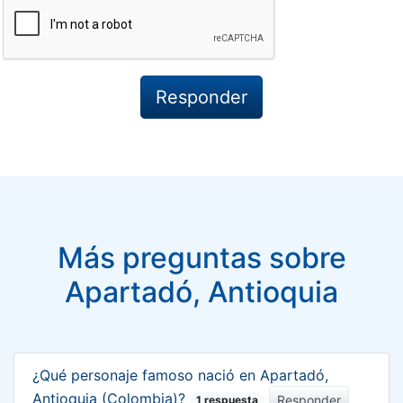
Más preguntas sobre
Apartadó, Antioquia
¿Qué personaje famoso nació en Apartadó,
Antioquia (Colombia)?
Responder
1 respuesta