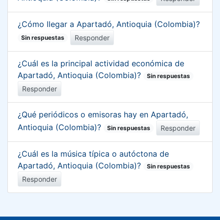
¿Cómo llegar a Apartadó, Antioquia (Colombia)?
Responder
Sin respuestas
¿Cuál es la principal actividad económica de
Apartadó, Antioquia (Colombia)?
Sin respuestas
Responder
¿Qué periódicos o emisoras hay en Apartadó,
Antioquia (Colombia)?
Responder
Sin respuestas
¿Cuál es la música típica o autóctona de
Apartadó, Antioquia (Colombia)?
Sin respuestas
Responder