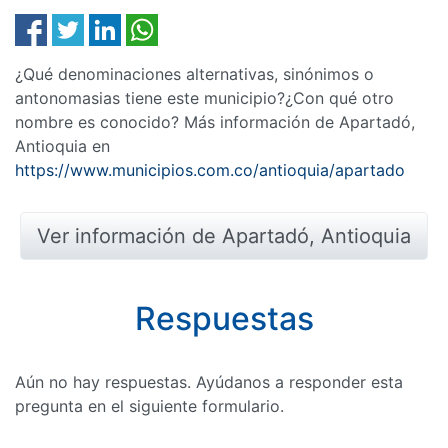
¿Qué denominaciones alternativas, sinónimos o
antonomasias tiene este municipio?¿Con qué otro
nombre es conocido? Más información de Apartadó,
Antioquia en
https://www.municipios.com.co/antioquia/apartado
Ver información de Apartadó, Antioquia
Respuestas
Aún no hay respuestas. Ayúdanos a responder esta
pregunta en el siguiente formulario.