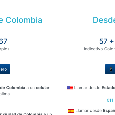
de Colombia
Desde
67
57 +
mplo)
Indicativo Colo
mero
📱 
d de Colombia
a un
celular
Llamar desde
Estado
olima
011
Llamar desde
Españ
er ciudad de Colombia
a un