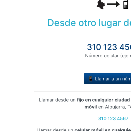
Desde otro lugar 
310 123 45
Número celular (eje
📱 Llamar a un nú
Llamar desde un
fijo en cualquier ciuda
móvil
en Alpujarra, T
310 123 4567
Llamar desde un
celular móvil en cualqui