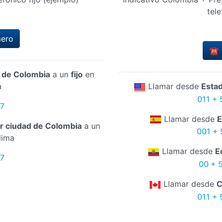
tele
mero
☎️ 
d de Colombia
a un
fijo
en
a
Llamar desde
Esta
011 + 
67
Llamar desde
E
er ciudad de Colombia
a un
001 + 
lima
Llamar desde
E
67
00 + 
Llamar desde
C
011 + 