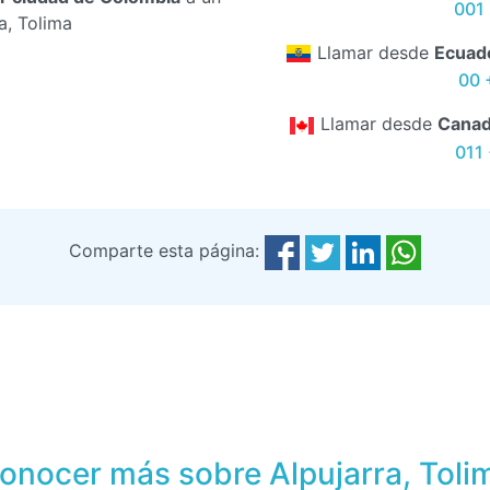
001 
a, Tolima
Llamar desde
Ecuad
00 
Llamar desde
Cana
011
Comparte esta página:
onocer más sobre Alpujarra, Toli