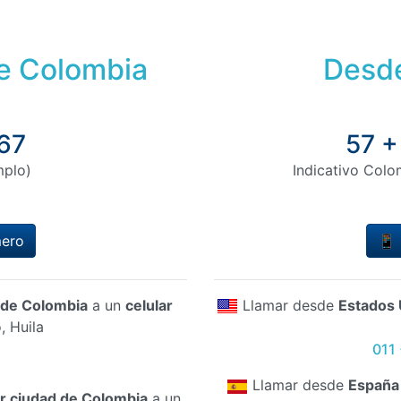
de Colombia
Desde
67
57 +
mplo)
Indicativo Colo
mero
📱 
d de Colombia
a un
celular
Llamar desde
Estados 
, Huila
011
Llamar desde
España
er ciudad de Colombia
a un