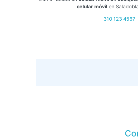
celular móvil
en Saladobla
310 123 4567
Co