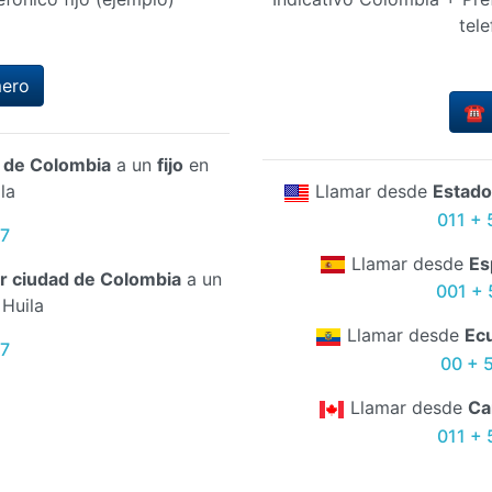
tele
mero
☎️ 
d de Colombia
a un
fijo
en
la
Llamar desde
Estado
011 + 
67
Llamar desde
Es
er ciudad de Colombia
a un
001 + 
Huila
Llamar desde
Ec
67
00 + 
Llamar desde
Ca
011 + 