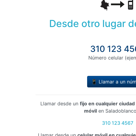
Desde otro lugar 
310 123 45
Número celular (eje
📱 Llamar a un nú
Llamar desde un
fijo en cualquier ciuda
móvil
en Saladoblanco
310 123 4567
Llamar desde un
celular móvil en cualqui