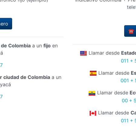
tele
mero
☎️ 
d de Colombia
a un
fijo
en
cá
Llamar desde
Estad
011 + 
67
Llamar desde
E
er ciudad de Colombia
a un
001 + 
oyacá
Llamar desde
Ec
67
00 + 
Llamar desde
C
011 + 