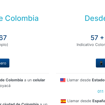
de Colombia
Desde
67
57 +
mplo)
Indicativo Colo
mero
📱 
d de Colombia
a un
celular
Llamar desde
Estado
Boyacá
011
Llamar desde
Españ
er ciudad de Colombia
a un