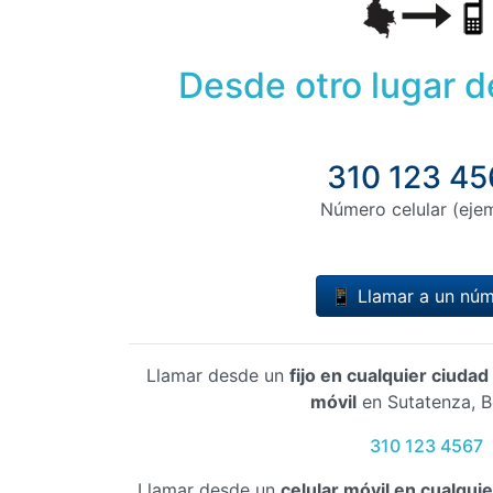
Desde otro lugar 
310 123 45
Número celular (eje
📱 Llamar a un nú
Llamar desde un
fijo en cualquier ciuda
móvil
en Sutatenza, 
310 123 4567
Llamar desde un
celular móvil en cualqui