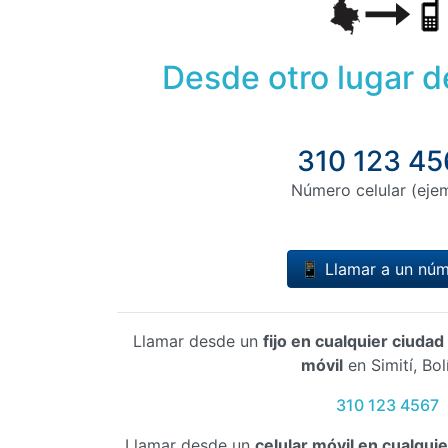
Desde otro lugar 
310 123 45
Número celular (eje
📱 Llamar a un nú
Llamar desde un
fijo en cualquier ciuda
móvil
en Simití, Bol
310 123 4567
Llamar desde un
celular móvil en cualqui