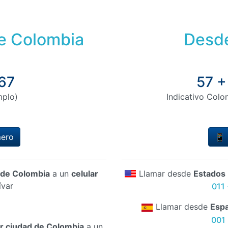
de Colombia
Desde
67
57 +
mplo)
Indicativo Colo
mero
📱 
d de Colombia
a un
celular
Llamar desde
Estados
ívar
011
Llamar desde
Esp
001 
er ciudad de Colombia
a un