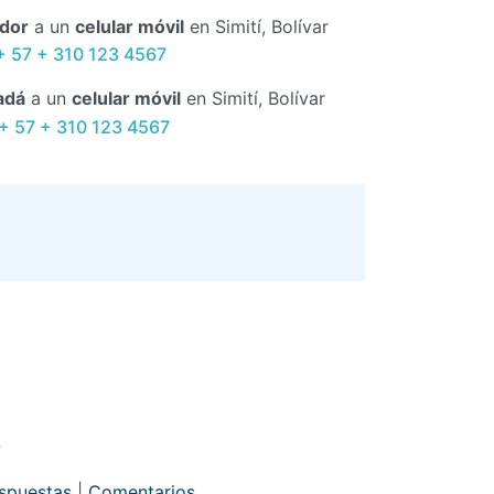
dor
a un
celular móvil
en Simití, Bolívar
+ 57 + 310 123 4567
adá
a un
celular móvil
en Simití, Bolívar
 + 57 + 310 123 4567
r
espuestas
|
Comentarios