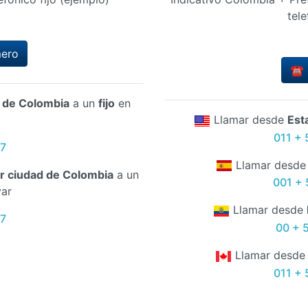
tele
mero
☎️ 
d de Colombia
a un
fijo
en
Llamar desde
Est
011 + 
67
Llamar desd
er ciudad de Colombia
a un
001 + 
var
Llamar desde
67
00 + 
Llamar desd
011 + 