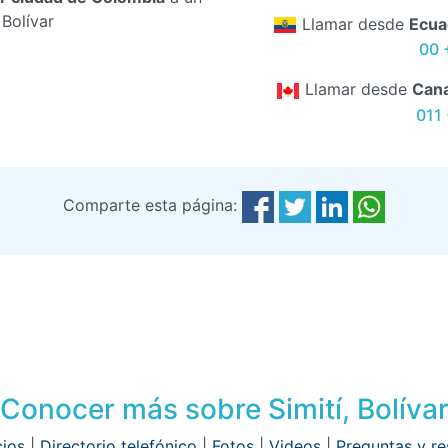
 Bolívar
Llamar desde
Ecua
00 
Llamar desde
Can
011
Comparte esta página:
Conocer más sobre Simití, Bolíva
ios
|
Directorio telefónico
|
Fotos
|
Videos
|
Preguntas y r