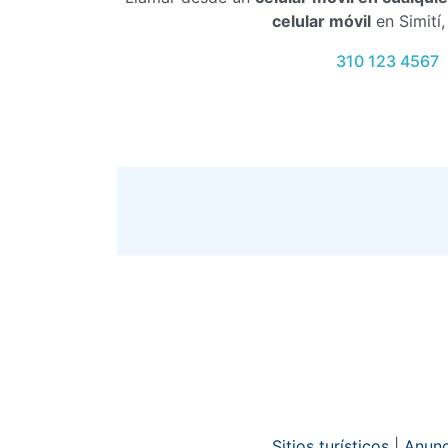
celular móvil
en Simití,
310 123 4567
Sitios turísticos
|
Anunc