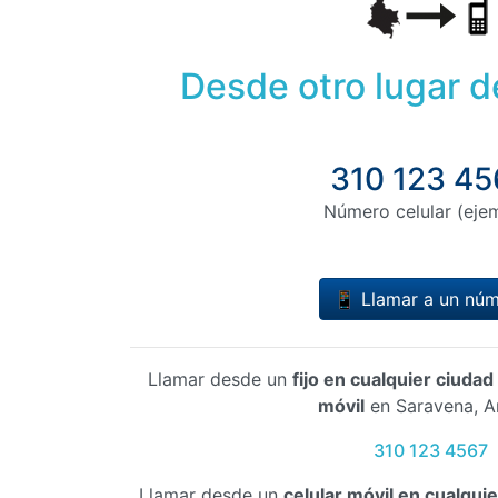
Desde otro lugar 
310 123 45
Número celular (eje
📱 Llamar a un nú
Llamar desde un
fijo en cualquier ciuda
móvil
en Saravena, A
310 123 4567
Llamar desde un
celular móvil en cualqui