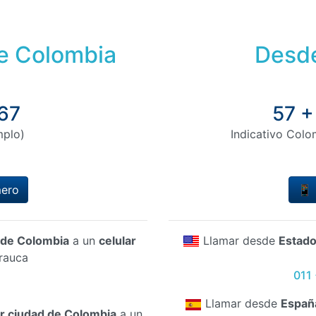
de Colombia
Desde
67
57 +
mplo)
Indicativo Colo
mero
📱 
d de Colombia
a un
celular
Llamar desde
Estado
rauca
011
Llamar desde
Españ
er ciudad de Colombia
a un