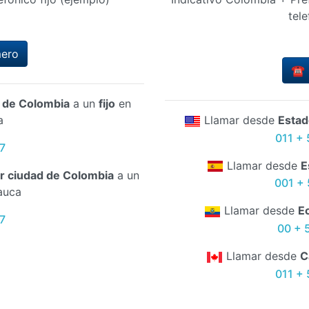
tele
mero
☎️ 
d de Colombia
a un
fijo
en
a
Llamar desde
Estad
011 + 
7
Llamar desde
E
er ciudad de Colombia
a un
001 + 
auca
Llamar desde
E
7
00 + 
Llamar desde
C
011 + 