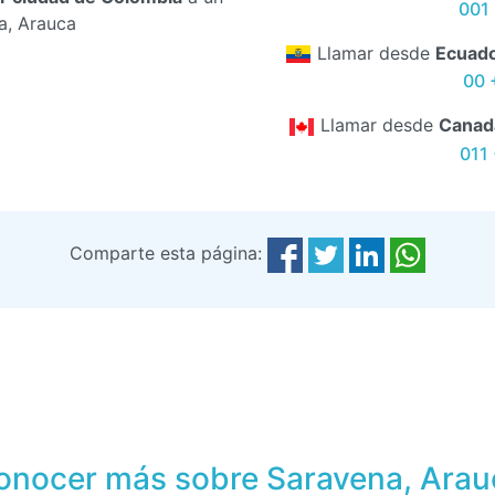
001 
a, Arauca
Llamar desde
Ecuad
00 
Llamar desde
Canad
011
Comparte esta página:
onocer más sobre Saravena, Arau