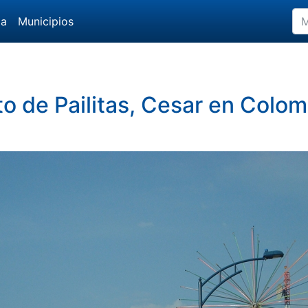
da
Municipios
to de Pailitas, Cesar en Colom