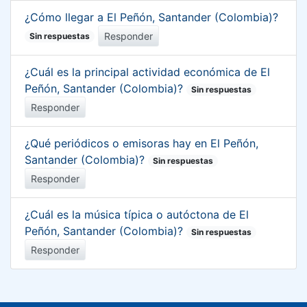
¿Cómo llegar a El Peñón, Santander (Colombia)?
Responder
Sin respuestas
¿Cuál es la principal actividad económica de El
Peñón, Santander (Colombia)?
Sin respuestas
Responder
¿Qué periódicos o emisoras hay en El Peñón,
Santander (Colombia)?
Sin respuestas
Responder
¿Cuál es la música típica o autóctona de El
Peñón, Santander (Colombia)?
Sin respuestas
Responder