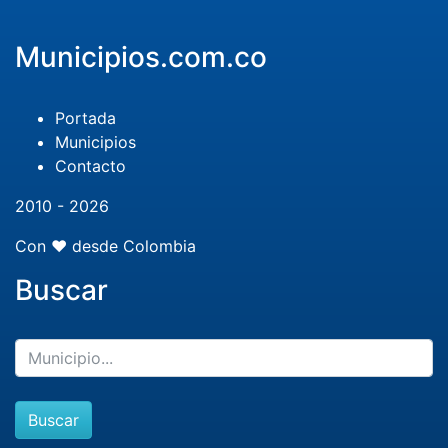
Municipios.com.co
Portada
Municipios
Contacto
2010 - 2026
Con ❤️ desde Colombia
Buscar
Buscar