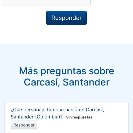
Más preguntas sobre
Carcasí, Santander
¿Qué personaje famoso nació en Carcasí,
Santander (Colombia)?
Sin respuestas
Responder