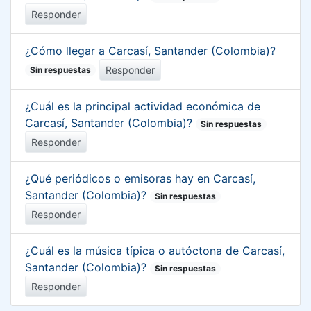
Responder
¿Cómo llegar a Carcasí, Santander (Colombia)?
Responder
Sin respuestas
¿Cuál es la principal actividad económica de
Carcasí, Santander (Colombia)?
Sin respuestas
Responder
¿Qué periódicos o emisoras hay en Carcasí,
Santander (Colombia)?
Sin respuestas
Responder
¿Cuál es la música típica o autóctona de Carcasí,
Santander (Colombia)?
Sin respuestas
Responder