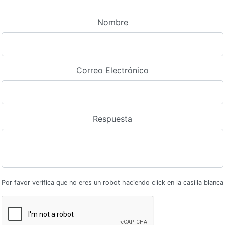
Nombre
Correo Electrónico
Respuesta
Por favor verifica que no eres un robot haciendo click en la casilla blanca