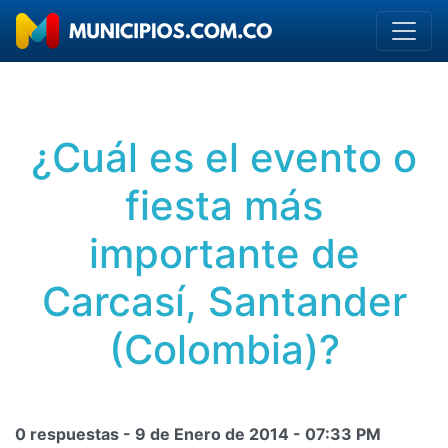
¿Cuál es el evento o
fiesta más
importante de
Carcasí, Santander
(Colombia)?
0 respuestas -
9 de Enero de 2014
-
07:33 PM