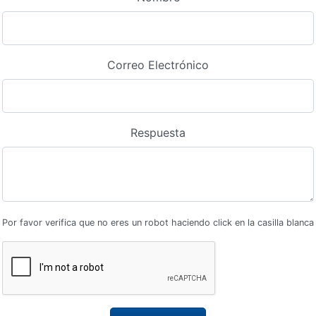
Correo Electrónico
Respuesta
Por favor verifica que no eres un robot haciendo click en la casilla blanca