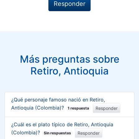
Más preguntas sobre
Retiro, Antioquia
¿Qué personaje famoso nació en Retiro,
Antioquia (Colombia)?
Responder
1 respuesta
¿Cuál es el plato típico de Retiro, Antioquia
(Colombia)?
Responder
Sin respuestas