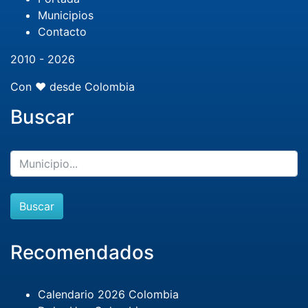
Municipios
Contacto
2010 - 2026
Con ❤️ desde Colombia
Buscar
Buscar
Recomendados
Calendario 2026 Colombia