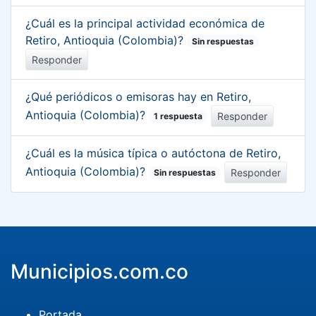
¿Cuál es la principal actividad económica de
Retiro, Antioquia (Colombia)?
Sin respuestas
Responder
¿Qué periódicos o emisoras hay en Retiro,
Antioquia (Colombia)?
Responder
1 respuesta
¿Cuál es la música típica o autóctona de Retiro,
Antioquia (Colombia)?
Responder
Sin respuestas
Municipios.com.co
Portada