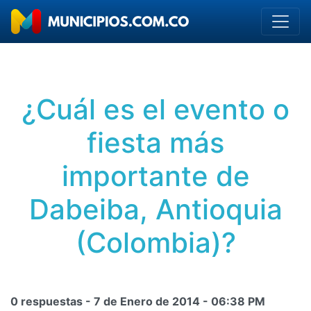
¿Cuál es el evento o
fiesta más
importante de
Dabeiba, Antioquia
(Colombia)?
0 respuestas -
7 de Enero de 2014
-
06:38 PM