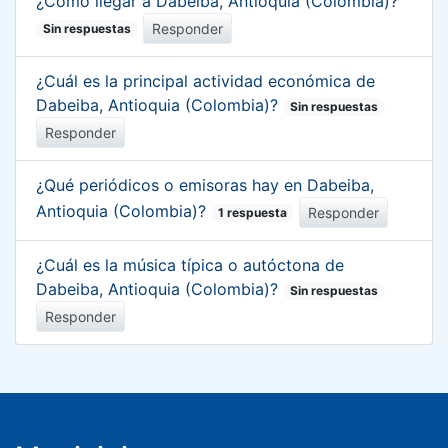
¿Cómo llegar a Dabeiba, Antioquia (Colombia)?
Responder
Sin respuestas
¿Cuál es la principal actividad económica de
Dabeiba, Antioquia (Colombia)?
Sin respuestas
Responder
¿Qué periódicos o emisoras hay en Dabeiba,
Antioquia (Colombia)?
Responder
1 respuesta
¿Cuál es la música típica o autóctona de
Dabeiba, Antioquia (Colombia)?
Sin respuestas
Responder