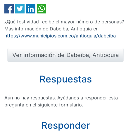
¿Qué festividad recibe el mayor número de personas?
Más información de Dabeiba, Antioquia en
https://www.municipios.com.co/antioquia/dabeiba
Ver información de Dabeiba, Antioquia
Respuestas
Aún no hay respuestas. Ayúdanos a responder esta
pregunta en el siguiente formulario.
Responder